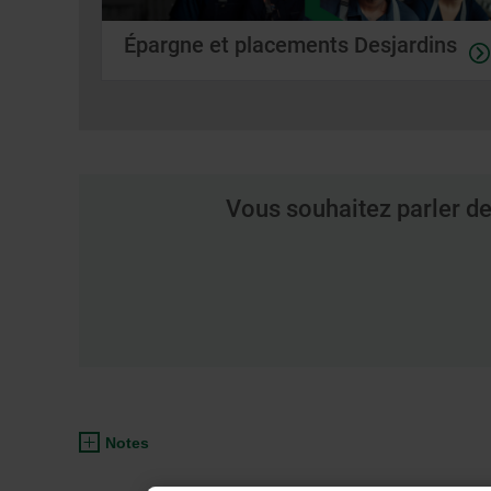
Épargne et placements Desjardins
Vous souhaitez parler de
Notes