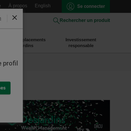
e
À propos
English
Se connecter
h
Fermer
Rechercher un produit
Épargne et placements
Investissement
Desjardins
responsable
 profil
ses