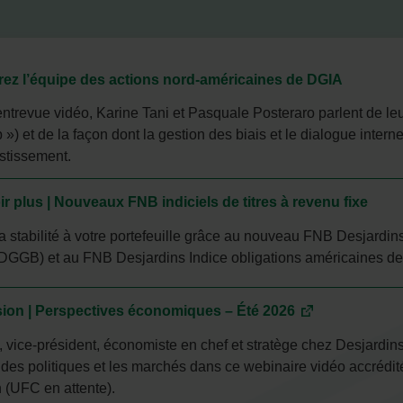
ez l’équipe des actions nord-américaines de DGIA
entrevue vidéo, Karine Tani et Pasquale Posteraro parlent de l
 »)
et de la façon dont la gestion des biais et le dialogue inter
estissement.
r plus | Nouveaux FNB indiciels de titres à revenu fixe
a stabilité à votre portefeuille grâce au nouveau FNB Desjardi
DGGB) et au FNB Desjardins Indice obligations américaines de 
sion | Perspectives économiques – Été 2026
 vice-président, économiste en chef et stratège chez Desjardin
n des politiques et les marchés dans ce webinaire vidéo accrédité
 (UFC en attente).