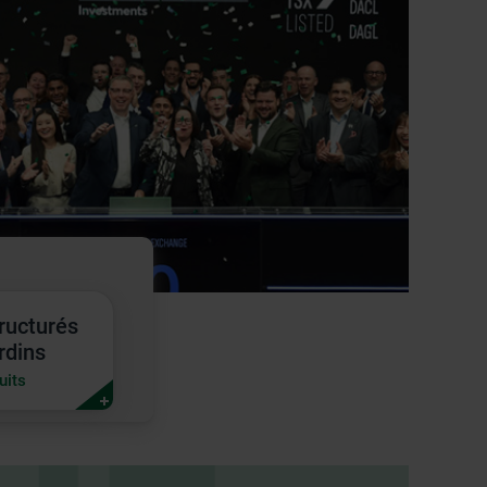
tructurés
és
rdins
ns
uits