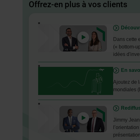
Offrez-en plus à vos clients
- Cet
Découvr
hyperlien
s'ouvrira
Dans cette 
dans
(« bottom-up
une
idées d'inv
nouvelle
fenêtre.
En savoi
Ajoutez de l
mondiales (
- Lien
Rediffu
externe.
Cet
Jimmy Jean,
hyperlien
l’orientatio
s'ouvrira
présentation