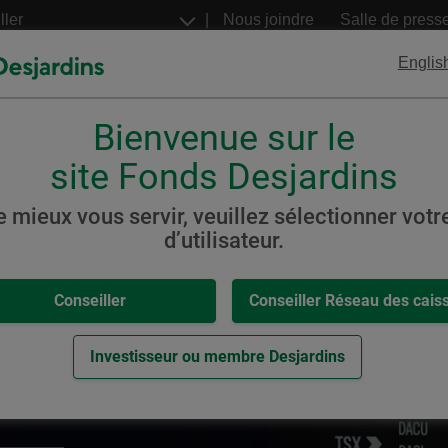
Aller
Nous joindre
Salle de press
au
contenu
Englis
principal
Bienvenue sur le
FNB
Billets structurés
Desjardins
Desjardins
site Fonds Desjardins
e mieux vous servir, veuillez sélectionner votre
d’utilisateur.
,
-
 Desjardins
Conseiller
Conseiller Réseau des cais
eur.
Investisseur ou membre Desjardins