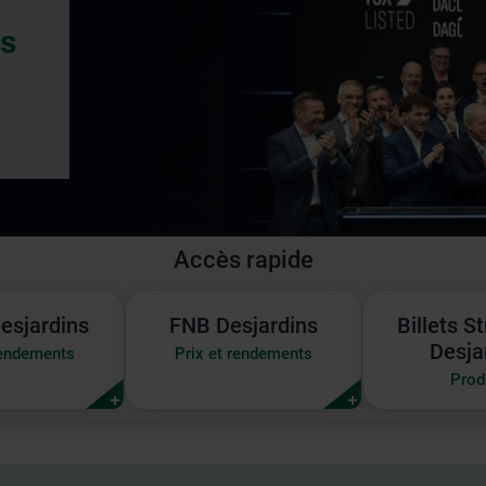
fs
n.
Accès rapide
FNB
Billets
esjardins
FNB Desjardins
Billets S
ins
Desjardins
Structur
Desja
rendements
Prix et rendements
|
Desjardi
Prod
Prix
et
ents
rendements