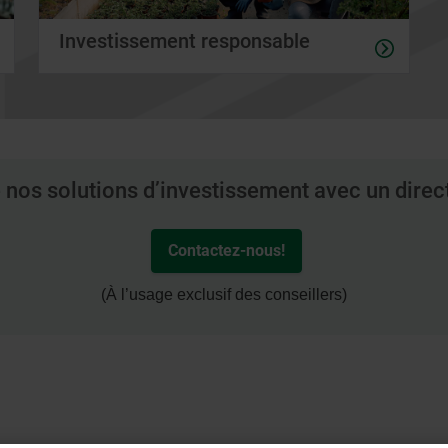
Investissement responsable
 nos solutions d’investissement avec un direc
Contactez-nous!
(À l’usage exclusif des conseillers)