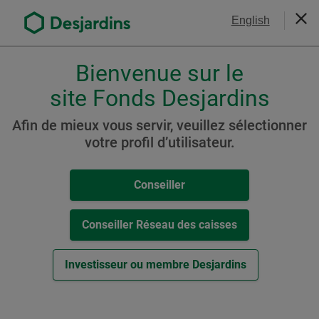
Aller
Nous joindre
English
au
Ferm
contenu
principal
Bienvenue sur le
Veuillez
choisir
site Fonds Desjardins
Centre de ressources
votre
profil
MRCC3 pour les conseillers
Afin de mieux vous servir, veuillez sélectionner
,
votre profil d’utilisateur.
conseiller,
conseiller-
Conseiller
caisse
ou
investisseur.
Conseiller Réseau des caisses
Pour
naviguer
Investisseur ou membre Desjardins
dans
cette
fenêtre