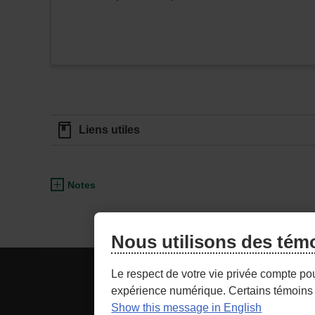
Liens utiles
Notes
Nous utilisons des tém
ACCÈS CONSEILLER
NOU
Le respect de votre vie privée compte po
expérience numérique. Certains témoins 
Show this message in English
- Lien
Sécurité
Cond