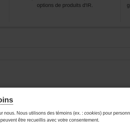
options de produits d'IR.
g
oins
- LIEN
S JOINDRE
WEALTHLINK CONSEILLER
WEA
ur nous. Nous utilisons des témoins (ex. :
cookies
) pour personna
EXTERN
peuvent être recueillis avec votre consentement.
AU
- Lien
- Lien
itions d'utilisation et notes légales
Confidentialité
Personn