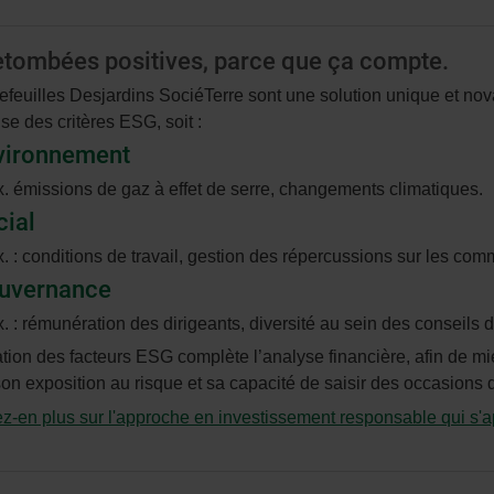
etombées positives, parce que ça compte.
efeuilles Desjardins SociéTerre sont une solution unique et nova
se des critères ESG, soit :
vironnement
x. émissions de gaz à effet de serre, changements climatiques.
cial
x. : conditions de travail, gestion des répercussions sur les co
uvernance
x. : rémunération des dirigeants, diversité au sein des conseils d
ation des facteurs ESG complète l’analyse financière, afin de m
son exposition au risque et sa capacité de saisir des occasions d’
-en plus sur l'approche en investissement responsable qui s'ap