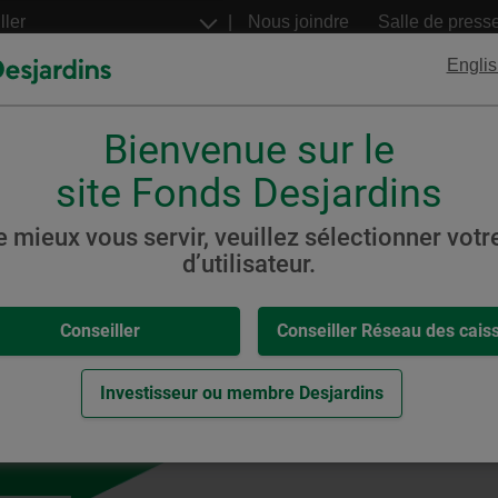
Aller
Nous joindre
Salle de press
au
contenu
Englis
principal
Bienvenue sur le
FNB
Billets structurés
Desjardins
Desjardins
site Fonds Desjardins
s
SociéTerre
e mieux vous servir, veuillez sélectionner votre
d’utilisateur.
,
-
s SociéTerre
Conseiller
Conseiller Réseau des cais
eur.
Investisseur ou membre Desjardins