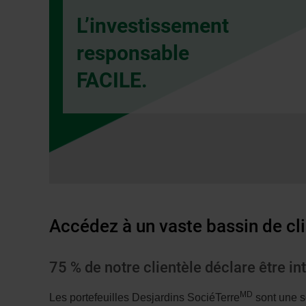
fenêtre
L’investissement
de
dialogue
responsable
veuillez
FACILE.
n’utiliser
que
la
touche
Tabulatio
Accédez à un vaste bassin de cl
75 % de notre clientèle déclare être i
MD
Les portefeuilles Desjardins SociéTerre
sont une s