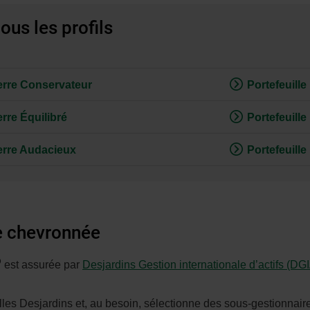
tous les profils
Terre Conservateur
Portefeuill
rre Équilibré
Portefeuill
Terre Audacieux
Portefeuill
pe chevronnée
D
est assurée par
Desjardins Gestion internationale d’actifs (DG
lles Desjardins et, au besoin, sélectionne des sous-gestionnaires