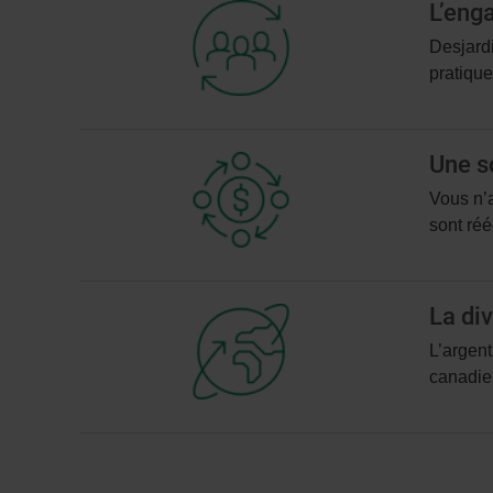
L’eng
Desjardi
pratiqu
Une s
Vous n’a
sont réé
La div
L’argent
canadien