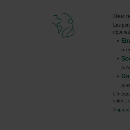
Des r
Les port
rigoureu
En
p. e
So
p. e
Go
p. e
L'intégr
valeur, 
Apprenez