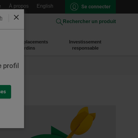
e
À propos
English
Se connecter
h
Fermer
Rechercher un produit
Épargne et placements
Investissement
Desjardins
responsable
 profil
ses