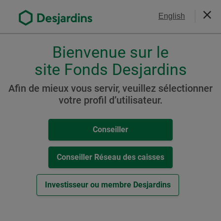
Aller
Nous joindre
English
au
Ferm
contenu
principal
Bienvenue sur le
Veuillez
choisir
site Fonds Desjardins
Actions mondiales et
votre
internationales
profil
Afin de mieux vous servir, veuillez sélectionner
,
votre profil d’utilisateur.
Fonds Desjardins Actions
conseiller,
outre-mer
conseiller-
Conseiller
caisse
ou
investisseur.
Conseiller Réseau des caisses
Ressources
Pour
naviguer
Investisseur ou membre Desjardins
Cat. A
dans
cette
-
Aperçu du Fonds (
PDF
,
111
ko
)
fenêtre
Cet