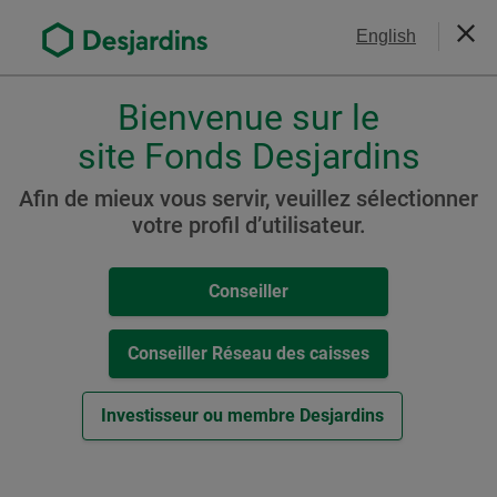
Aller
Nous joindre
English
au
Ferm
contenu
principal
Bienvenue sur le
Veuillez
choisir
site Fonds Desjardins
Portefeuille Diapason
votre
Revenu prudent
profil
Afin de mieux vous servir, veuillez sélectionner
,
votre profil d’utilisateur.
conseiller,
conseiller-
Ressources
Conseiller
caisse
ou
Cat. D
investisseur.
Conseiller Réseau des caisses
Pour
-
Aperçus du Fonds (
PDF
,
109
ko
)
naviguer
Investisseur ou membre Desjardins
Cet
Autres ressources
dans
hyperlien
cette
s’ouvrira
Tarification préférentielle
fenêtre