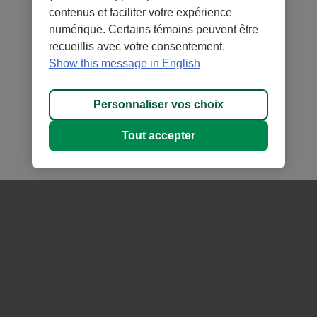
contenus et faciliter votre expérience
numérique. Certains témoins peuvent être
Zoom
3m
6m
AACJ
1a
Tout
recueillis avec votre consentement.
Show this message in English
12 000 $
Personnaliser vos choix
11 000 $
Tout accepter
10 000 $
9 000 $
JAN 20
JAN 22
JAN 24
JAN 26
JAN 20
JAN 25
Un