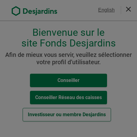
Aller
Nous joindre
English
au
Ferm
contenu
principal
Bienvenue sur le
Veuillez
choisir
site Fonds Desjardins
Portefeuille Desjardins
votre
SociéTerre Actions
profil
Afin de mieux vous servir, veuillez sélectionner
,
votre profil d’utilisateur.
mondiales (auparavant
conseiller,
Portefeuille Desjardins
conseiller-
Conseiller
caisse
SociéTerre 100% actions)
ou
investisseur.
Conseiller Réseau des caisses
Pour
naviguer
Ressources
Investisseur ou membre Desjardins
dans
cette
Cat. A
fenêtre