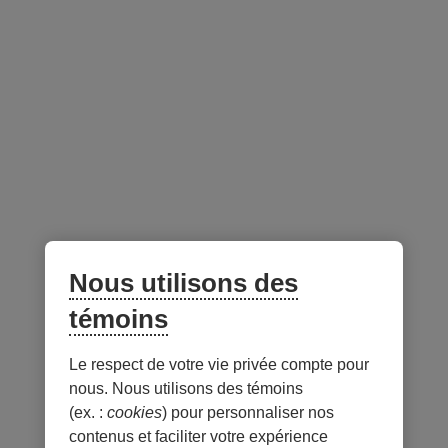
Fermé aux nouveaux
Non
investisseurs
Gestionnaire du portefeuille -
au 31 juillet 2026
Lien
externe
Nous utilisons des
au
site.
témoins
S’ouvre
dans
Le respect de votre vie privée compte pour
Notes
une
nous. Nous utilisons des témoins
nouvelle
(ex. :
cookies
) pour personnaliser nos
fenêtre.
contenus et faciliter votre expérience